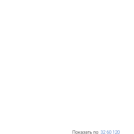
Показать по:
32
60
120