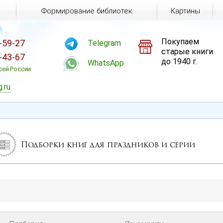
Формирование библиотек
Картины
Покупаем
-59-27
Telegram
старые книги
-43-67
до 1940 г.
WhatsApp
сей России
g.ru
Подборки книг для праздников и серии