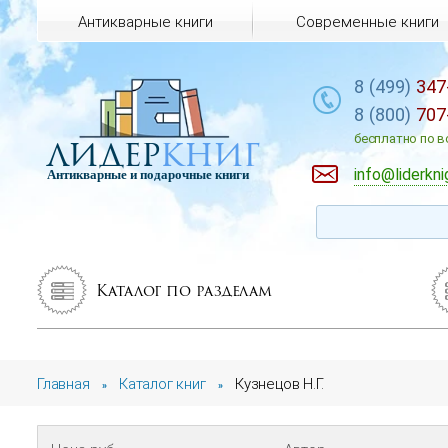
Антикварные книги
Современные книги
8 (499)
347
8 (800)
707
лидер
книг
бесплатно по в
info@liderkni
Антикварные и подарочные книги
Каталог по разделам
Главная
Каталог книг
Кузнецов Н.Г.
»
»