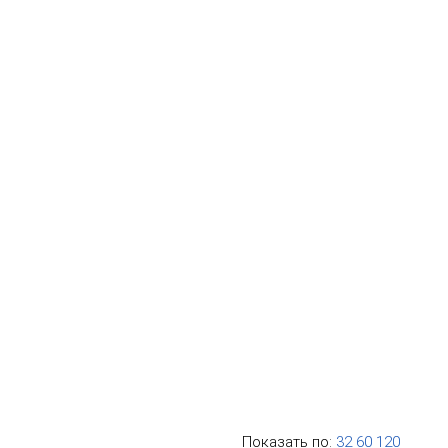
Показать по:
32
60
120