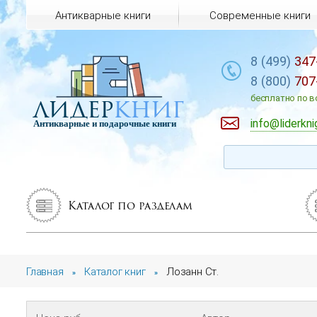
Антикварные книги
Современные книги
8 (499)
347
8 (800)
707
лидер
книг
бесплатно по в
info@liderkni
Антикварные и подарочные книги
Каталог по разделам
Главная
Каталог книг
Лозанн Ст.
»
»