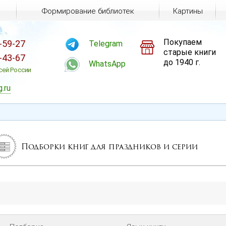
Формирование библиотек
Картины
Покупаем
-59-27
Telegram
старые книги
-43-67
до 1940 г.
WhatsApp
сей России
g.ru
Подборки книг для праздников и серии