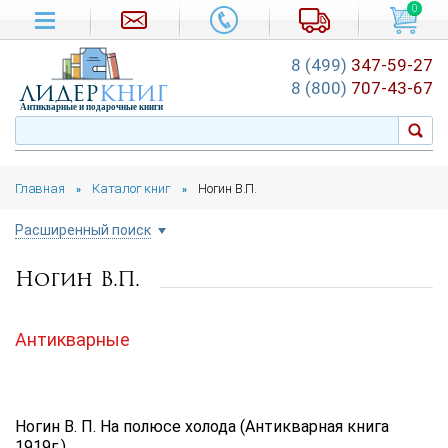
0
8 (499)
347-59-27
лидер
книг
8 (800)
707-43-67
Антикварные и подарочные книги
Главная
Каталог книг
Ногин В.П.
»
»
Расширенный поиск
Ногин В.П.
Цена руб.
от
до
Антикварные
Автор
Подборка
Ногин В. П. На полюсе холода (Антикварная книга
...
1919г.)