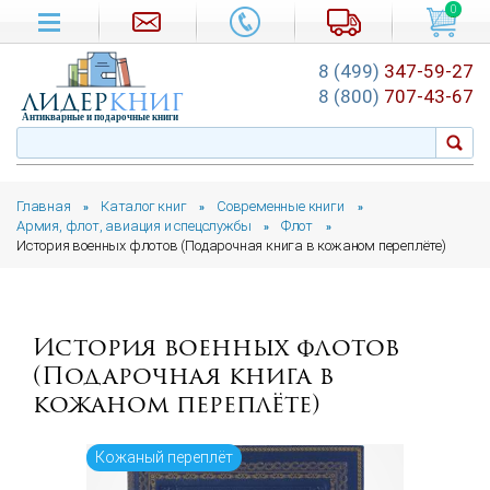
0
8 (499)
347-59-27
лидер
книг
8 (800)
707-43-67
Антикварные и подарочные книги
Главная
Каталог книг
Современные книги
»
»
»
Армия, флот, авиация и спецслужбы
Флот
»
»
История военных флотов (Подарочная книга в кожаном переплёте)
История военных флотов
(Подарочная книга в
кожаном переплёте)
Кожаный переплёт