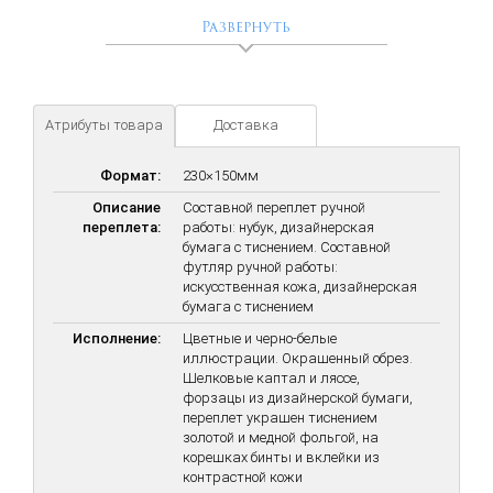
Себя он ощущал орудием Провидения (и потому, подобно
Развернуть
Цезарю, говорил о себе в третьем лице), а «лучшим
оратором» считал победу (и оттого не любил
разглагольствований). Он был непредсказуем не только в
сражениях и политике, но и в личной жизни, вызывая бурную
реакцию на каждый свой поступок.
Атрибуты товара
Доставка
Представленный трехтомник включает книгу мыслей
Наполеона о людях, войне и мире, жизнеописание великого
Формат:
230×150мм
полководца, созданное Николаем Носковым в 1912 году, а
Описание
Составной переплет ручной
также полный и правдивый рассказ Гертруды Кирхейзен о
переплета:
работы: нубук, дизайнерская
личной жизни Бонапарта.
бумага с тиснением. Составной
Издание богато иллюстрировано репродукциями гравюр из
футляр ручной работы:
юбилейных изданий о Наполеоне, а так же цветными
искусственная кожа, дизайнерская
репродукциями портретов наполеоновской эпохи.
бумага с тиснением
Исполнение:
Цветные и черно-белые
иллюстрации. Окрашенный обрез.
Шелковые каптал и ляссе,
форзацы из дизайнерской бумаги,
переплет украшен тиснением
золотой и медной фольгой, на
корешках бинты и вклейки из
контрастной кожи