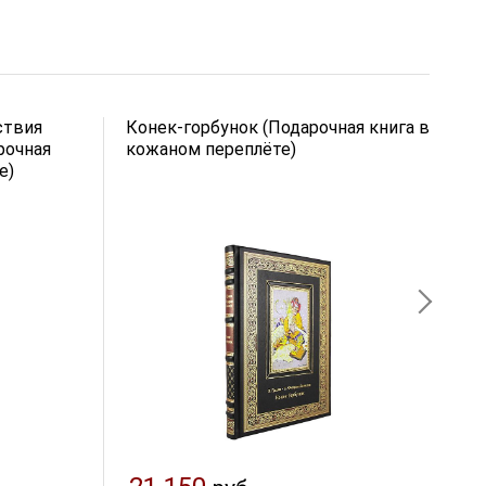
ствия
Конек-горбунок (Подарочная книга в
Л
рочная
кожаном переплёте)
Н
е)
(
п