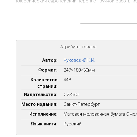
Классический европейский переплёт ручной работы из
Форзац из дизайнерской бумаги Malmero с тиснением 
6 бинтов на корешке, ручной обработки.
Каптал золотой из натуральной кожи.
Обрез блока – золото с торшонированием.
Атрибуты товара
Тиснение блинтовое, золотой и цветной фольгой.
Ляссе.
Автор:
Чуковский К.И.
Формат:
247×180×30мм
Количество
448
страниц:
Издательство:
СЗКЭО
Место издания:
Санкт-Петербург
Исполнение:
Матовая мелованная бумага Омел
Язык книги:
Русский