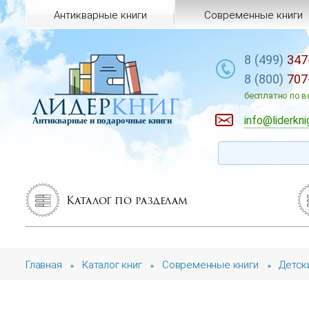
Антикварные книги
Современные книги
8 (499)
347
8 (800)
707
лидер
книг
бесплатно по в
info@liderkni
Антикварные и подарочные книги
Каталог по разделам
Главная
Каталог книг
Современные книги
Детск
»
»
»