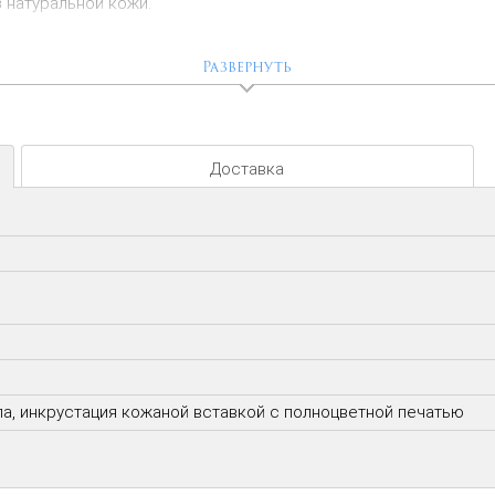
 натуральной кожи.
орнамента золотой фольгой.
Развернуть
Доставка
а, инкрустация кожаной вставкой с полноцветной печатью