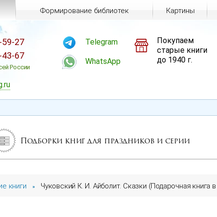
Формирование библиотек
Картины
Покупаем
-59-27
Telegram
старые книги
-43-67
до 1940 г.
WhatsApp
сей России
g.ru
Подборки книг для праздников и серии
ие книги
Чуковский К. И. Айболит. Сказки (Подарочная книга
»