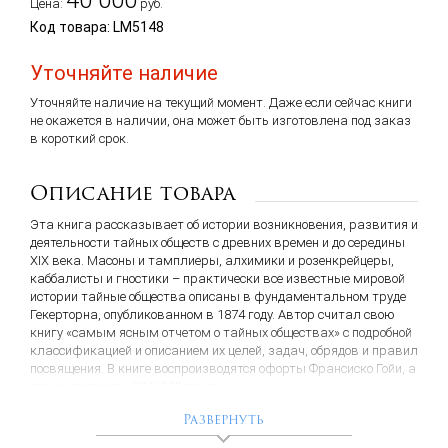
40 000
Цена:
руб.
Код товара: LM5148
Уточняйте наличие
Уточняйте наличие на текущий момент. Даже если сейчас книги
не окажется в наличии, она может быть изготовлена под заказ
в короткий срок.
Описание товара
Эта книга рассказывает об истории возникновения, развития и
деятельности тайных обществ с древних времен и до середины
XIX века. Масоны и тамплиеры, алхимики и розенкрейцеры,
каббалисты и гностики – практически все известные мировой
истории тайные общества описаны в фундаментальном труде
Гекерторна, опубликованном в 1874 году. Автор считал свою
книгу «самым ясным отчетом о тайных обществах» с подробной
классификацией и описанием их целей, задач, обрядов и правил
посвящения. В книге воспроизводятся офорты Франсиско Гойи, а
также гравюры XIV-XVIII веков.
Развернуть