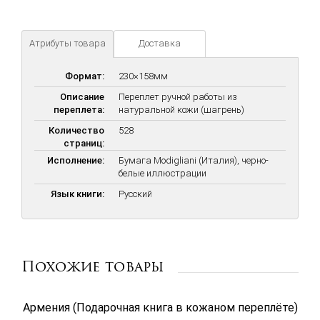
Иллюстрации – гравюры и репродукции картин из
оригинального издания 1908 года.
Атрибуты товара
Доставка
Формат:
230×158мм
Описание
Переплет ручной работы из
переплета:
натуральной кожи (шагрень)
Количество
528
страниц:
Исполнение:
Бумага Modigliani (Италия), черно-
белые иллюстрации
Язык книги:
Русский
Похожие товары
Армения (Подарочная книга в кожаном переплёте)