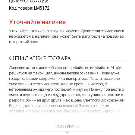
40 000
Цена:
руб.
Код товара: LM5172
Уточняйте наличие
Уточняйте наличие на текущий момент. Даже если сейчас книги
не окажется в наличии, она может быть изготовлена под заказ
в короткий срок.
Описание товара
Лишение царя жизни – безусловно, убийство из убийств. Чтобы
решиться на такой шаг, нужны веские основания. Почему же,
говоря словами современника императора Павла, россияне
смотрели на этого монарха, как на грозный метеор, с
нетерпением ожидая его последней минуты? Почему при вести о
смерти первого лица в государстве люди на улицах плакали от
радости, обнимая друг друга, как в день Светлого Воскресения?
Ведь и царствовал он совсем недолго! Здесь есть некая
загадка, и такой же загадкой был сам император: народный
заступник и жестокий деспот, реформатор и разрушитель,
любезный кавалер и взбалмошный самодур, вспыльчивый
Развернуть
упрямец и приятный собеседник.