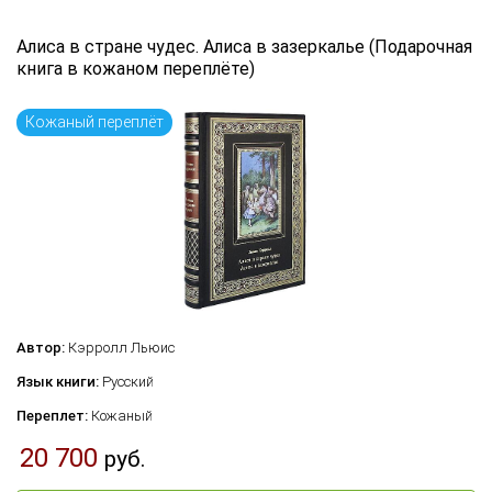
Язык книги
Алиса в стране чудес. Алиса в зазеркалье (Подарочная
книга в кожаном переплёте)
...
Кожаный переплёт
по названию
по цене
по дате поступления (новинки)
Сбросить фильтр
Автор:
Кэрролл Льюис
Язык книги:
Русский
Переплет:
Кожаный
20 700
руб.