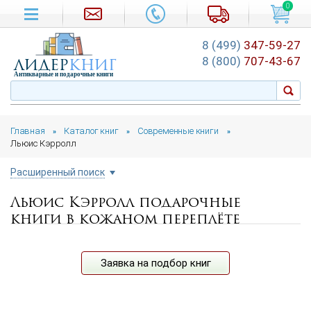
0
8 (499)
347-59-27
лидер
книг
8 (800)
707-43-67
Антикварные и подарочные книги
Главная
Каталог книг
Современные книги
»
»
»
Льюис Кэрролл
Расширенный поиск
Льюис Кэрролл подарочные
Цена руб.
книги в кожаном переплёте
от
до
Автор
Заявка на подбор книг
Подборка
...