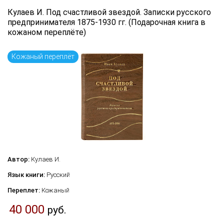
Язык книги
Кулаев И. Под счастливой звездой. Записки русского
предпринимателя 1875-1930 гг. (Подарочная книга в
...
кожаном переплёте)
Кожаный переплёт
по названию
по цене
по дате поступления (новинки)
Сбросить фильтр
Автор:
Кулаев И.
Язык книги:
Русский
Переплет:
Кожаный
40 000
руб.