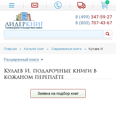
0
8 (499)
347-59-27
лидер
книг
8 (800)
707-43-67
Антикварные и подарочные книги
Главная
Каталог книг
Современные книги
Кулаев И.
»
»
»
Расширенный поиск
Кулаев И. подарочные книги в
Цена руб.
кожаном переплёте
от
до
Автор
Заявка на подбор книг
Подборка
...