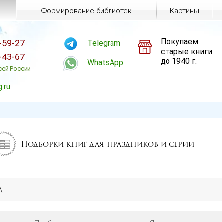
Формирование библиотек
Картины
Покупаем
-59-27
Telegram
старые книги
-43-67
до 1940 г.
WhatsApp
сей России
g.ru
Подборки книг для праздников и серии
А.