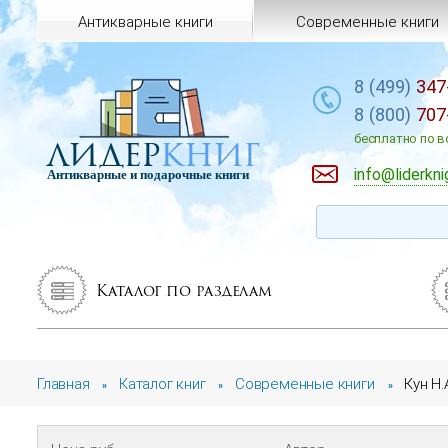
Антикварные книги
Современные книги
8 (499)
347
8 (800)
707
лидер
книг
бесплатно по в
info@liderkni
Антикварные и подарочные книги
Каталог по разделам
Главная
Каталог книг
Современные книги
Кун Н.
»
»
»