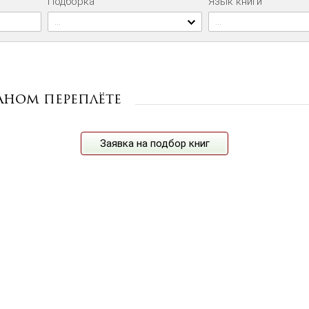
Подборка
Язык книги
...
...
аном переплёте
Заявка на подбор книг