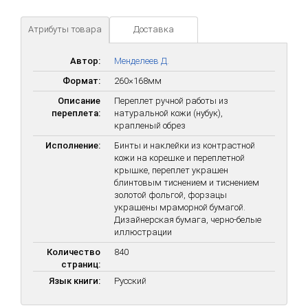
ни один из его предшественников. Создавая написанный
превосходным русским языком научный труд «Основы химии»
Атрибуты товара
Доставка
(1869–1871), Менделеев по сути дела занимался
родовспоможением и оформлением грандиозной и
всеобъемлющей физико-химической теории, сохраняющей
Автор:
Менделеев Д.
непреходящее значение.
Формат:
260×168мм
Описание
Переплет ручной работы из
переплета:
натуральной кожи (нубук),
крапленый обрез
Исполнение:
Бинты и наклейки из контрастной
кожи на корешке и переплетной
крышке, переплет украшен
блинтовым тиснением и тиснением
золотой фольгой, форзацы
украшены мраморной бумагой.
Дизайнерская бумага, черно-белые
иллюстрации
Количество
840
страниц:
Язык книги:
Русский