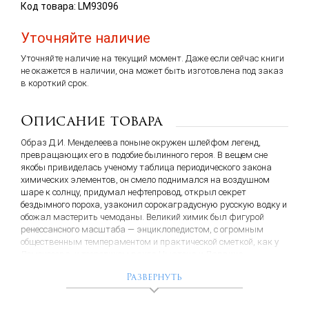
Код товара: LM93096
Уточняйте наличие
Уточняйте наличие на текущий момент. Даже если сейчас книги
не окажется в наличии, она может быть изготовлена под заказ
в короткий срок.
Описание товара
Образ Д.И. Менделеева поныне окружен шлейфом легенд,
превращающих его в подобие былинного героя. В вещем сне
якобы привиделась ученому таблица периодического закона
химических элементов, он смело поднимался на воздушном
шаре к солнцу, придумал нефтепровод, открыл секрет
бездымного пороха, узаконил сорокаградусную русскую водку и
обожал мастерить чемоданы. Великий химик был фигурой
ренессансного масштаба — энциклопедистом, с огромным
общественным темпераментом и практической сметкой, как у
Ломоносова, и теоретиком ранга Ньютона и Дарвина,
создателей и основоположников прорывных и подлинно научных
Развернуть
дисциплин. Открытый им периодический закон,
подтвержденный позднейшими открытиями в атомной физике,
обладал прогностическим значением, чего не мог предложить