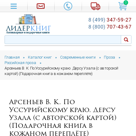
0
8 (499)
347-59-27
лидер
книг
8 (800)
707-43-67
Антикварные и подарочные книги
Главная
Каталог книг
Современные книги
Проза
»
»
»
»
Российская проза
»
Арсеньев В. К. По Уссурийскому краю. Дерсу Узала (с авторской
картой) (Подарочная книга в кожаном переплёте)
Арсеньев В. К. По
Уссурийскому краю. Дерсу
Узала (с авторской картой)
(Подарочная книга в
кожаном переплёте)