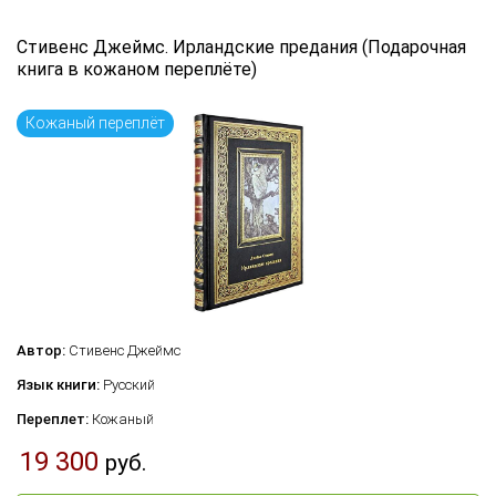
Язык книги
Стивенс Джеймс. Ирландские предания (Подарочная
книга в кожаном переплёте)
...
Кожаный переплёт
по названию
по цене
по дате поступления (новинки)
Сбросить фильтр
Автор:
Стивенс Джеймс
Язык книги:
Русский
Переплет:
Кожаный
19 300
руб.