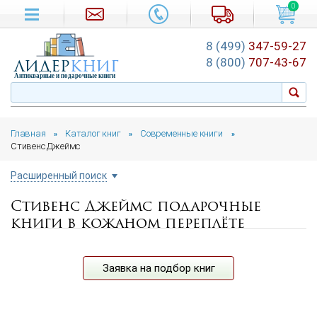
0
8 (499)
347-59-27
лидер
книг
8 (800)
707-43-67
Антикварные и подарочные книги
Главная
Каталог книг
Современные книги
»
»
»
Стивенс Джеймс
Расширенный поиск
Стивенс Джеймс подарочные
Цена руб.
книги в кожаном переплёте
от
до
Автор
Заявка на подбор книг
Подборка
...