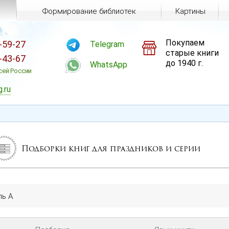
Формирование библиотек
Картины
Покупаем
-59-27
Telegram
старые книги
-43-67
до 1940 г.
WhatsApp
сей России
g.ru
Подборки книг для праздников и серии
ь А.