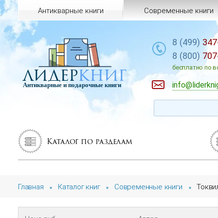
Антикварные книги
Современные книги
8 (499)
347
8 (800)
707
лидер
книг
бесплатно по в
info@liderkni
Антикварные и подарочные книги
Каталог по разделам
Главная
Каталог книг
Современные книги
Токвил
»
»
»