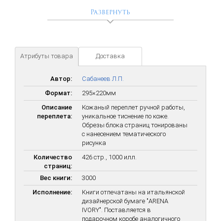
Развернуть
Атрибуты товара
Доставка
Автор:
Сабанеев Л.П.
Формат:
295×220мм
Описание
Кожаный переплет ручной работы,
переплета:
уникальное тиснение по коже.
Обрезы блока страниц тонированы
с нанесением тематического
рисунка
Количество
426 стр., 1000 илл.
страниц:
Вес книги:
3000
Исполнение:
Книги отпечатаны на итальянской
дизайнерской бумаге "ARENA
IVORY". Поставляется в
подарочном коробе аналогичного