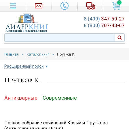
0
8 (499)
347-59-27
лидер
книг
8 (800)
707-43-67
Антикварные и подарочные книги
Главная
Каталог книг
Прутков К.
»
»
Расширенный поиск
Прутков К.
Цена руб.
от
до
Антикварные
Автор
Современные
Подборка
Полное собрание сочинений Козьмы Пруткова
...
(Антикварная книга 1916г.)