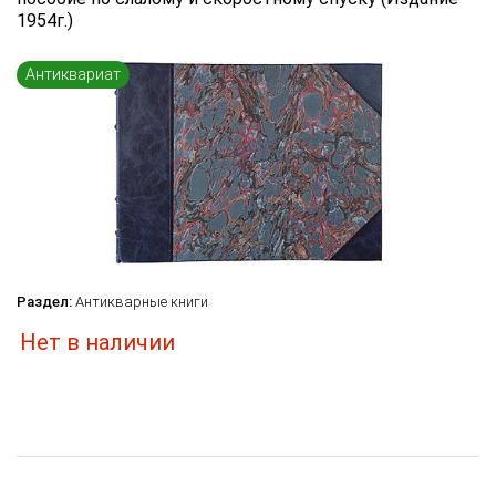
1954г.)
Язык книги
...
Антиквариат
по названию
по цене
по дате поступления (новинки)
Сбросить фильтр
Раздел:
Антикварные книги
Нет в наличии