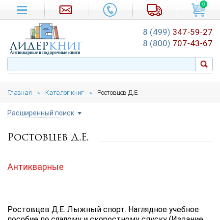
0
8 (499)
347-59-27
лидер
книг
8 (800)
707-43-67
Антикварные и подарочные книги
Главная
Каталог книг
Ростовцев Д.Е.
»
»
Расширенный поиск
Ростовцев Д.Е.
Цена руб.
от
до
Антикварные
Автор
Подборка
Ростовцев Д.Е. Лыжный спорт. Наглядное учебное
...
пособие по слалому и скоростному спуску (Издание