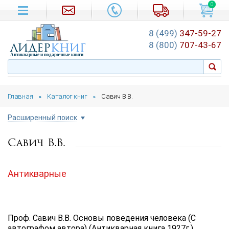
0
8 (499)
347-59-27
лидер
книг
8 (800)
707-43-67
Антикварные и подарочные книги
Главная
Каталог книг
Савич В.В.
»
»
Расширенный поиск
Савич В.В.
Цена руб.
от
до
Антикварные
Автор
Подборка
Проф. Савич В.В. Основы поведения человека (С
...
автографом автора) (Антикварная книга 1927г.)