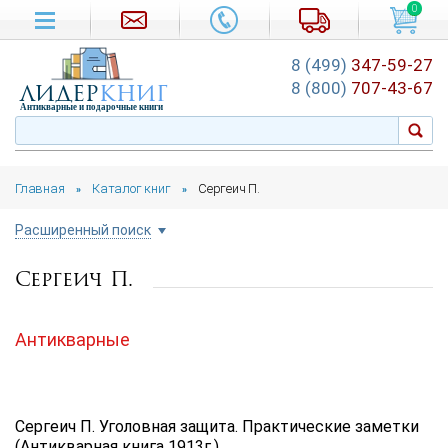
0
8 (499)
347-59-27
лидер
книг
8 (800)
707-43-67
Антикварные и подарочные книги
Главная
Каталог книг
Сергеич П.
»
»
Расширенный поиск
Сергеич П.
Цена руб.
от
до
Антикварные
Автор
Подборка
Сергеич П. Уголовная защита. Практические заметки
...
(Антикварная книга 1913г.)