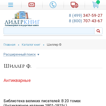
0
8 (499)
347-59-27
лидер
книг
8 (800)
707-43-67
Антикварные и подарочные книги
Главная
Каталог книг
Шиллер Ф.
»
»
Расширенный поиск
Шиллер Ф.
Цена руб.
от
до
Антикварные
Автор
Подборка
Библиотека великих писателей. В 20 томах
...
(Антикварное издание 1901-1915г.)