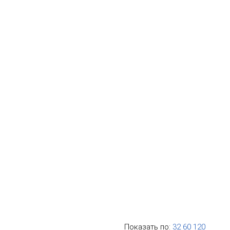
Показать по:
32
60
120