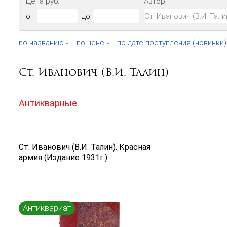
Цена руб.
Автор
от
до
по названию
по цене
по дате поступления (новинки)
Ст. Иванович (В.И. Талин)
Антикварные
Ст. Иванович (В.И. Талин). Красная
армия (Издание 1931г.)
Антиквариат