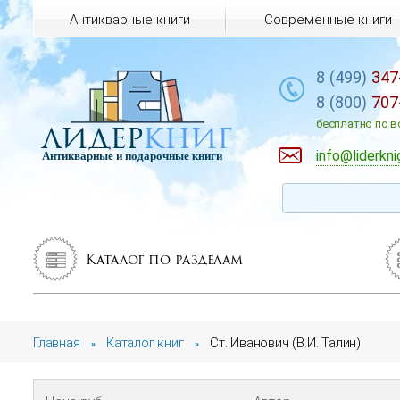
Антикварные книги
Современные книги
8 (499)
347
8 (800)
707
лидер
книг
бесплатно по в
info@liderkni
Антикварные и подарочные книги
Каталог по разделам
Главная
Каталог книг
Ст. Иванович (В.И. Талин)
»
»