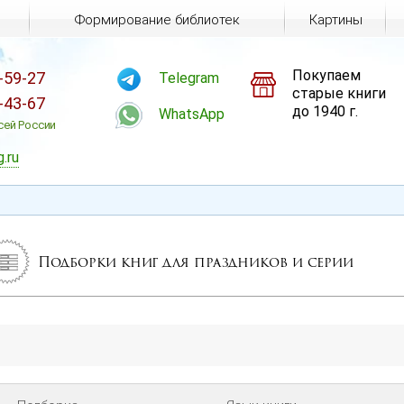
Формирование библиотек
Картины
Покупаем
-59-27
Telegram
старые книги
-43-67
до 1940 г.
WhatsApp
сей России
g.ru
Подборки книг для праздников и серии