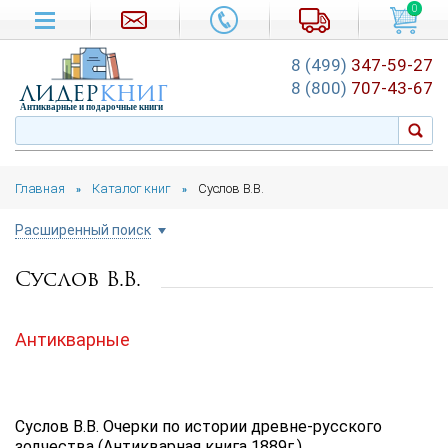
0
8 (499)
347-59-27
лидер
книг
8 (800)
707-43-67
Антикварные и подарочные книги
Главная
Каталог книг
Суслов В.В.
»
»
Расширенный поиск
Суслов В.В.
Цена руб.
от
до
Антикварные
Автор
Подборка
Суслов В.В. Очерки по истории древне-русского
...
зодчества (Антикварная книга 1889г.)