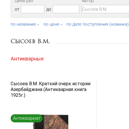
Цена руб.
Автор
от
до
по названию
по цене
по дате поступления (новинки)
Сысоев В.М.
Антикварные
Сысоев В.М. Краткий очерк истории
Азербайджана (Антикварная книга
1925г.)
Антиквариат