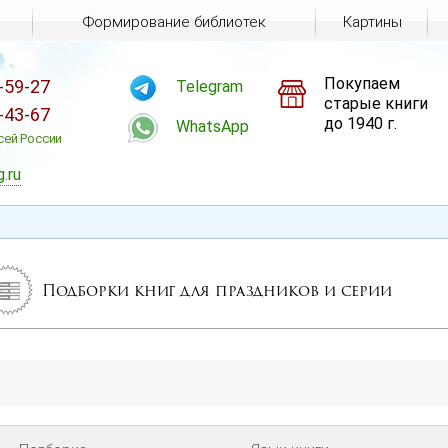
Формирование библиотек
Картины
Покупаем
-59-27
Telegram
старые книги
-43-67
до 1940 г.
WhatsApp
сей России
g.ru
Подборки книг для праздников и серии