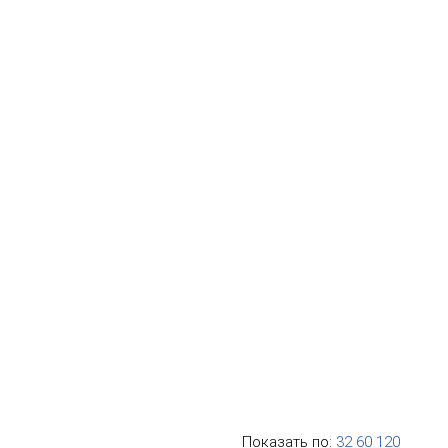
Показать по:
32
60
120