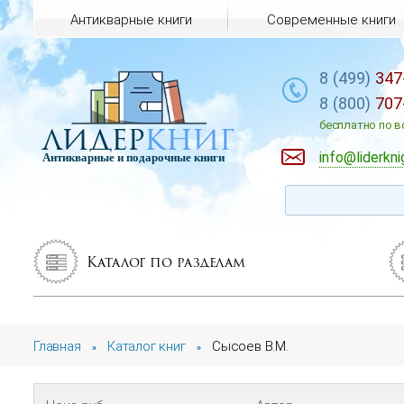
Антикварные книги
Современные книги
8 (499)
347
8 (800)
707
лидер
книг
бесплатно по в
info@liderkni
Антикварные и подарочные книги
Каталог по разделам
Главная
Каталог книг
Сысоев В.М.
»
»