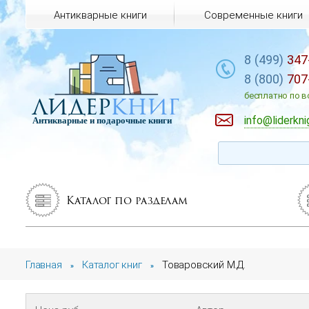
Антикварные книги
Современные книги
8 (499)
347
8 (800)
707
лидер
книг
бесплатно по в
info@liderkni
Антикварные и подарочные книги
Каталог по разделам
Главная
Каталог книг
Товаровский М.Д.
»
»