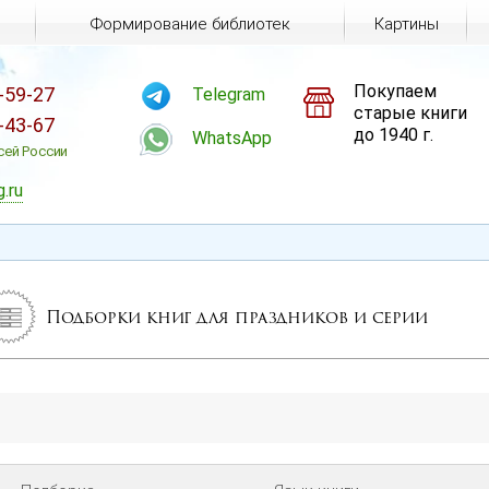
Формирование библиотек
Картины
Покупаем
-59-27
Telegram
старые книги
-43-67
до 1940 г.
WhatsApp
сей России
g.ru
Подборки книг для праздников и серии