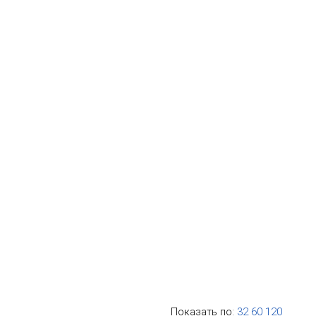
Показать по:
32
60
120