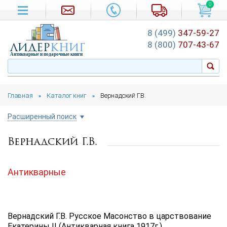
0
8 (499)
347-59-27
лидер
книг
8 (800)
707-43-67
Антикварные и подарочные книги
Главная
Каталог книг
Вернадский Г.В.
»
»
Расширенный поиск
Вернадский Г.В.
Цена руб.
от
до
Антикварные
Автор
Подборка
Вернадский Г.В. Русское Масонство в царствование
...
Екатерины II (Антикварная книга 1917г.)