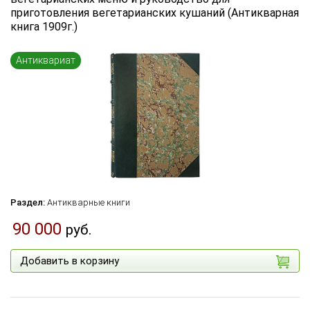
приготовления вегетарианских кушаний (Антикварная
Язык книги
книга 1909г.)
...
Антиквариат
по названию
по цене
по дате поступления (новинки)
Сбросить фильтр
Раздел:
Антикварные книги
90 000
руб.
Добавить в корзину