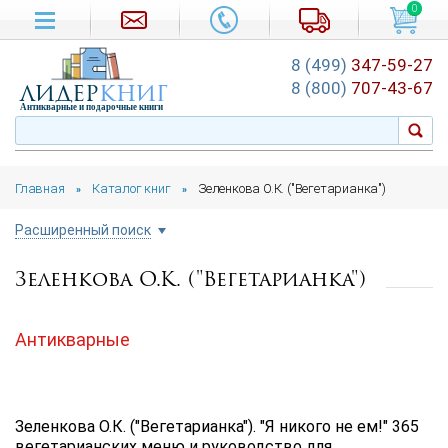
0
8 (499)
347-59-27
лидер
книг
8 (800)
707-43-67
Антикварные и подарочные книги
Главная
Каталог книг
Зеленкова О.К. ("Вегетарианка")
»
»
Расширенный поиск
Зеленкова О.К. ("Вегетарианка")
Цена руб.
от
до
Антикварные
Автор
Подборка
Зеленкова О.К. ("Вегетарианка"). "Я никого не ем!" 365
...
вегетарианских меню и руководство для