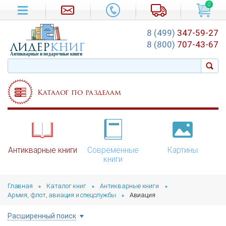
0
8 (499)
347-59-27
лидер
книг
8 (800)
707-43-67
Антикварные и подарочные книги
Каталог по разделам
Антикварные книги
Современные
Картины
книги
Главная
Каталог книг
Антикварные книги
»
»
»
Армия, флот, авиация и спецслужбы
Авиация
»
Расширенный поиск