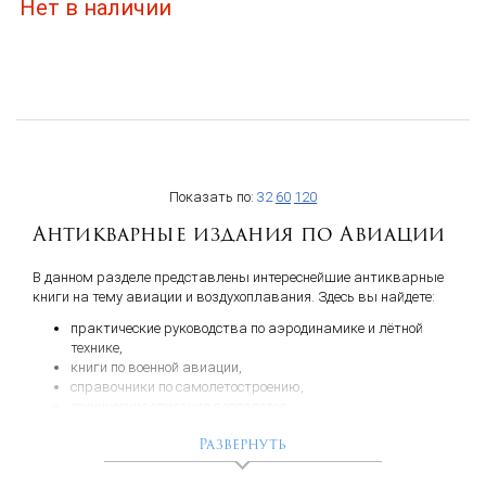
Нет в наличии
Показать по:
32
60
120
Антикварные издания по Авиации
В данном разделе представлены интереснейшие антикварные
книги на тему авиации и воздухоплавания. Здесь вы найдете:
практические руководства по аэродинамике и лётной
технике,
книги по военной авиации,
справочники по самолетостроению,
технические описания вертолетов,
основы лётного дела, исторический экскурс развития
Развернуть
летного дела, начиная с аэростатов, дирижаблей,
геликоптеров, орнитоптеров — и постепенного перехода к
аэропланной конструкции,