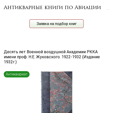
Антикварные книги по Авиации
Цена руб.
от
до
Автор
Заявка на подбор книг
Год издания
от
до
Десять лет Военной воздушной Академии РККА
Язык книги
имени проф. Н.Е. Жуковского. 1922-1932 (Издание
1932г.)
...
Переплет
Антиквариат
...
по названию
по цене
по году издания
Сбросить фильтр
по дате поступления (новинки)