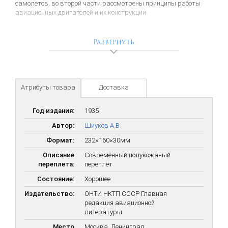
самолетов, во второй части рассмотрены принципы работы
авиационных двигателей и их конструкции.
Множество схем, чертежей, расчетов и т. д.
Развернуть
Атрибуты товара
Доставка
Год издания:
1935
Автор:
Шиуков А.В.
Формат:
232×160×30мм
Описание
Современный полукожаный
переплета:
переплёт
Состояние:
Хорошее
Издательство:
ОНТИ НКТП СССР Главная
редакция авиационной
литературы
Место
Москва, Ленинград