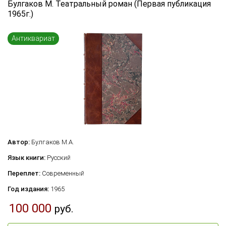
Булгаков М. Театральный роман (Первая публикация
Язык книги
1965г.)
...
Антиквариат
Переплет
...
по названию
по цене
по году издания
Сбросить фильтр
по дате поступления (новинки)
Автор:
Булгаков М.А.
Язык книги:
Русский
Переплет:
Современный
Год издания:
1965
100 000
руб.