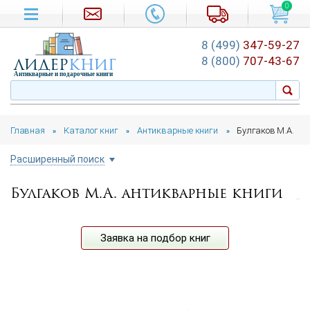
0
8 (499)
347-59-27
лидер
книг
8 (800)
707-43-67
Антикварные и подарочные книги
Главная
Каталог книг
Антикварные книги
Булгаков М.А.
»
»
»
Расширенный поиск
Булгаков М.А. антикварные книги
Цена руб.
от
до
Автор
Заявка на подбор книг
Год издания
от
до