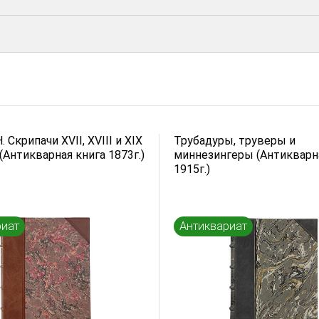
 Скрипачи XVII, XVIII и XIX
Трубадуры, труверы и
(Антикварная книга 1873г.)
миннезингеры (Антикварн
1915г.)
риат
Антиквариат