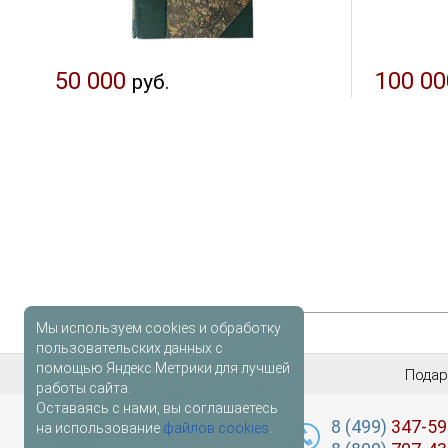
50 000
100 00
руб.
Мы используем cookies и обработку
пользовательских данных с
помощью Яндекс.Метрики для лучшей
Антикварные книги
Подар
работы сайта.
Оставаясь с нами, вы соглашаетесь
лидер
книг
8 (499)
347-59
на использование
файлов cookies
.