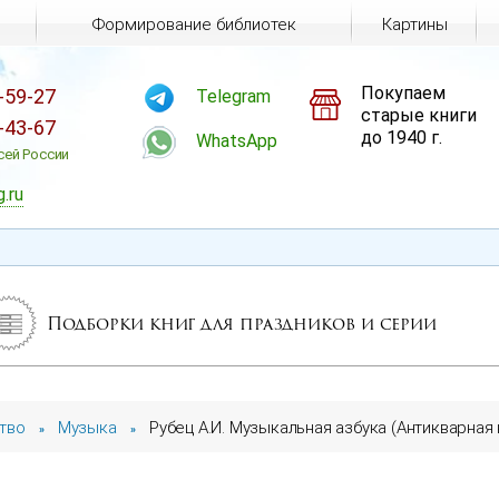
Формирование библиотек
Картины
Покупаем
-59-27
Telegram
старые книги
-43-67
до 1940 г.
WhatsApp
сей России
g.ru
Подборки книг для праздников и серии
тво
Музыка
Рубец А.И. Музыкальная азбука (Антикварная к
»
»