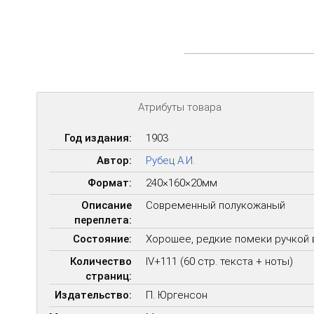
Атрибуты товара
Год издания:
1903
Автор:
Рубец А.И.
Формат:
240×160×20мм
Описание
Современный полукожаный
переплета:
Состояние:
Хорошее, редкие помеки ручкой 
Количество
IV+111 (60 стр. текста + ноты)
страниц:
Издательство:
П. Юргенсон