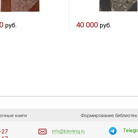
0
40 000
руб.
руб.
очные книги
Формирование библиотек
Teleg
-27
info@liderknig.ru