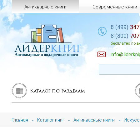
Антикварные книги
Современные книги
8 (499)
347
8 (800)
707
лидер
книг
бесплатно по в
info@liderkni
Антикварные и подарочные книги
Каталог по разделам
Главная
Каталог книг
Антикварные книги
Искусс
»
»
»