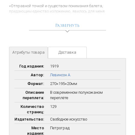
«Отправной точкой и существом понимания балета,
придающим единство изложению, явилось для меня
захватывающее и бесподобное откровение классического танца.
„В защиту и прославление“ последнего я и выступил с первой же
Развернуть
своей статьей».
Атрибуты товара
Доставка
Год издания:
1919
Автор:
Левинсон А.
Формат:
270×195×20мм
Описание
В современном полукожаном
переплета:
переплёте
Количество
129
страниц:
Издательство:
Свободное искусство
Место
Петроград
издания: