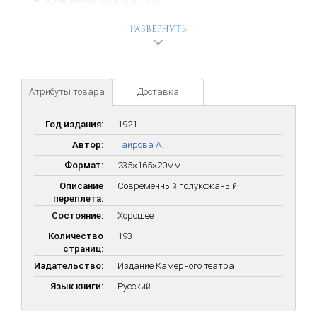
Роль литературы в театре
Музыка в театре
Сценическая атмосфера
Развернуть
Костюм
Зритель
Александр Яковлевич Таиров
(настоящая фамилия —
Корнблит) — советский театральный актёр и режиссёр,
Атрибуты товара
Доставка
создатель и художественный руководитель
Камерного театра
.
Год издания:
1921
Автор:
Таирова А.
Формат:
235×165×20мм
Описание
Современный полукожаный
переплета:
Состояние:
Хорошее
Количество
193
страниц:
Издательство:
Издание Камерного театра
Язык книги:
Русский