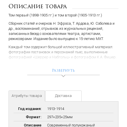
Описание товара
Том первый (1898-1905 гг.) и том второй (1905-1913 гг.)
Сборник статей и очерков Н. Эфроса, Т. Ардова, Ю. Соболева и
др., воспоминаний, отрывков из журнальных рецензий,
записанных бесед с основателями театра, артистами,
режиссерами. Издание было выпущено к 15-летию МХТ.
Каждый том содержит большой иллюстративный материал:
фотографии постановок и персонажей пьес, выполненные
фотографией «Шеррер и Набгольц» и фотографом К.А. Фишер.
Первое издание первого тома вышло из печати в 1913 г. По
всей видимости, тираж разошелся, если к моменту выхода
Развернуть
второго тома пришлось выпустить первый том вторым
изданием.
Двухтомник выходил как приложение к еженедельному
иллюстрированному журналу «Рампа и жизнь»,
Атрибуты товара
Доставка
издававшемуся в Москве с апреля 1909 г. по октябрь 1918 г.
Год издания:
1913-1914
Формат:
297×235×25мм
Описание
Современный полукожаный