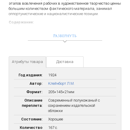
этапов вовлечения рабочих в художественное творчество ценны
большим количеством фактического материала, занимал
оппортунистические и националистические позиции.
Содержание:
Альманахи (1873-1916).
Развернуть
На заре рабочего движения (1897-1898).
Рукописные журналы (1904-1910).
Первые печатные органы (1907-1912).
Канун революции (1912-1916).
В наши дни (1918-1922).
Атрибуты товара
Доставка
Год издания:
1924
Автор:
Клейнборт Л.М.
Формат:
205×145×21мм
Описание
Современный полукожаный с
переплета:
сохранением издательской
обложки
Состояние:
Хорошее
Количество
167 с.