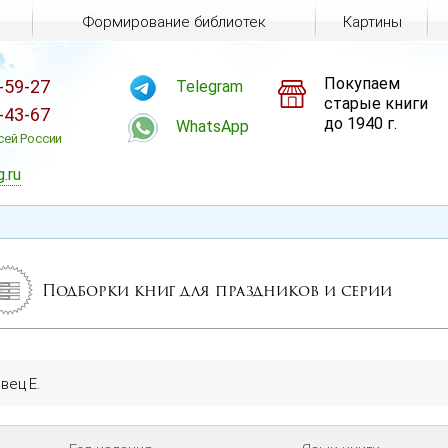
Формирование библиотек
Картины
Покупаем
-59-27
Telegram
старые книги
-43-67
до 1940 г.
WhatsApp
сей России
g.ru
Подборки книг для праздников и серии
вец Е.