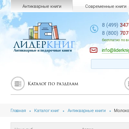
Антикварные книги
Современные книги
8 (499)
347
8 (800)
707
лидер
книг
бесплатно по в
info@liderkni
Антикварные и подарочные книги
Каталог по разделам
Главная
Каталог книг
Антикварные книги
Молохо
»
»
»