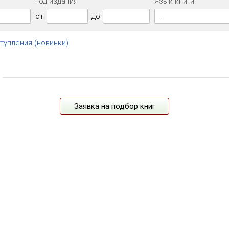
Год издания
Язык книги
...
от
до
ступления (новинки)
Заявка на подбор книг