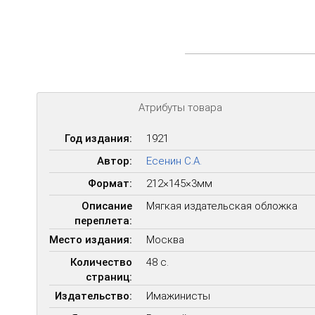
Атрибуты товара
Год издания:
1921
Автор:
Есенин С.А.
Формат:
212×145×3мм
Описание
Мягкая издательская обложка
переплета:
Место издания:
Москва
Количество
48 с.
страниц:
Издательство:
Имажинисты