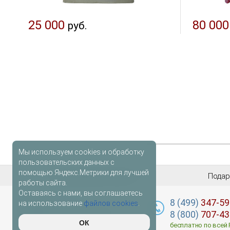
25 000
80 000
руб.
Мы используем cookies и обработку
пользовательских данных с
помощью Яндекс.Метрики для лучшей
Антикварные книги
Подар
работы сайта.
Оставаясь с нами, вы соглашаетесь
лидер
книг
8 (499)
347-59
на использование
файлов cookies
.
© 2026 Все права защищены
8 (800)
707-43
ОК
Правовая информация
бесплатно по всей