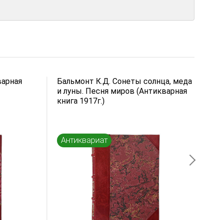
варная
Бальмонт К.Д. Сонеты солнца, меда
Б
и луны. Песня миров (Антикварная
(
книга 1917г.)
к
Антиквариат