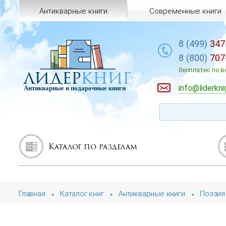
Антикварные книги
Современные книги
8 (499)
347
8 (800)
707
лидер
книг
бесплатно по в
info@liderkni
Антикварные и подарочные книги
Каталог по разделам
Главная
Каталог книг
Антикварные книги
Поэзия
»
»
»