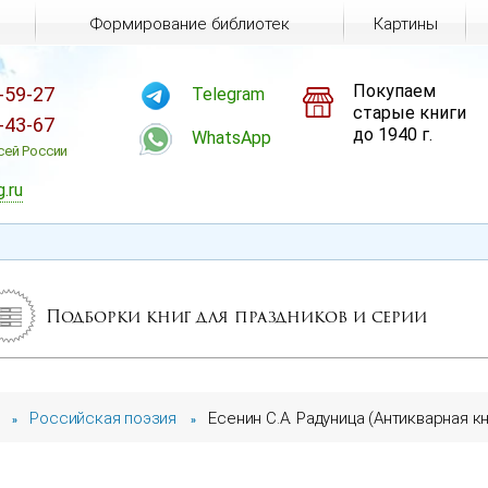
Формирование библиотек
Картины
Покупаем
-59-27
Telegram
старые книги
-43-67
до 1940 г.
WhatsApp
сей России
g.ru
Подборки книг для праздников и серии
Российская поэзия
Есенин С.А. Радуница (Антикварная кн
»
»