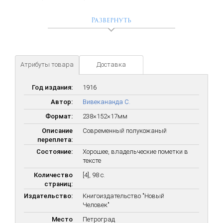
труда.
Развернуть
Атрибуты товара
Доставка
Год издания:
1916
Автор:
Вивекананда С.
Формат:
238×152×17мм
Описание
Современный полукожаный
переплета:
Состояние:
Хорошее, владельческие пометки в
тексте
Количество
[4], 98 c.
страниц:
Издательство:
Книгоиздательство "Новый
Человек"
Место
Петроград