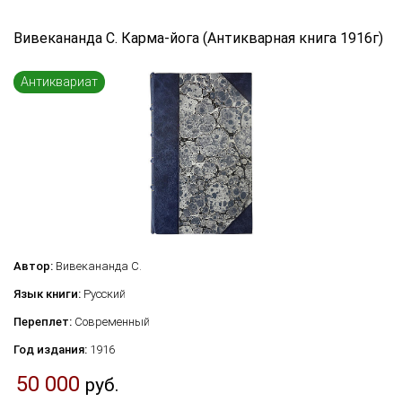
Язык книги
Вивекананда С. Карма-йога (Антикварная книга 1916г)
...
Антиквариат
Переплет
...
по названию
по цене
по году издания
Сбросить фильтр
по дате поступления (новинки)
Автор:
Вивекананда С.
Язык книги:
Русский
Переплет:
Современный
Год издания:
1916
50 000
руб.