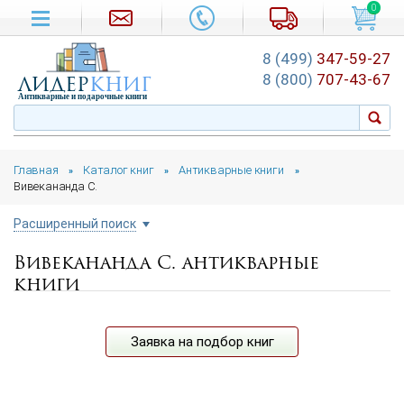
0
8 (499)
347-59-27
лидер
книг
8 (800)
707-43-67
Антикварные и подарочные книги
Главная
Каталог книг
Антикварные книги
»
»
»
Вивекананда С.
Расширенный поиск
Вивекананда С. антикварные
Цена руб.
книги
от
до
Автор
Заявка на подбор книг
Год издания
от
до