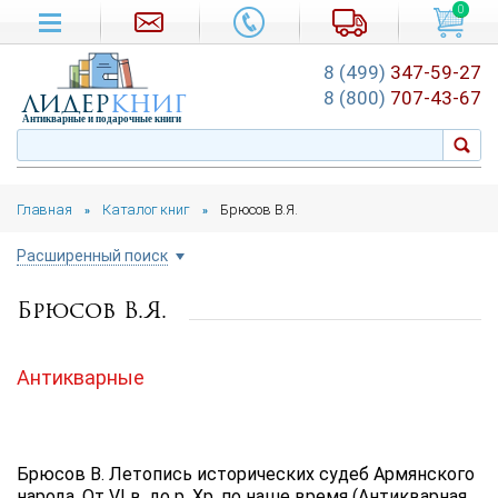
0
8 (499)
347-59-27
лидер
книг
8 (800)
707-43-67
Антикварные и подарочные книги
Главная
Каталог книг
Брюсов В.Я.
»
»
Расширенный поиск
Брюсов В.Я.
Цена руб.
от
до
Антикварные
Автор
Подборка
Брюсов В. Летопись исторических судеб Армянского
...
народа. От VI в. до р. Хр. по наше время (Антикварная