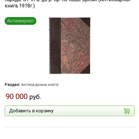
книга 1918г.)
Язык книги
...
Антиквариат
по названию
по цене
по дате поступления (новинки)
Сбросить фильтр
Раздел:
Антикварные книги
90 000
руб.
Добавить в корзину