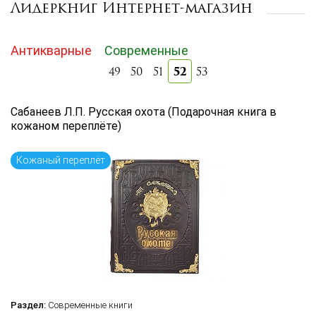
Лидеркниг Интернет-магазин
Цена руб.
от
до
Антикварные
Автор
Современные
52
49
50
51
53
Подборка
Сабанеев Л.П. Русская охота (Подарочная книга в
...
кожаном переплёте)
Язык книги
...
Кожаный переплёт
по названию
по цене
по дате поступления (новинки)
Сбросить фильтр
Раздел:
Современные книги