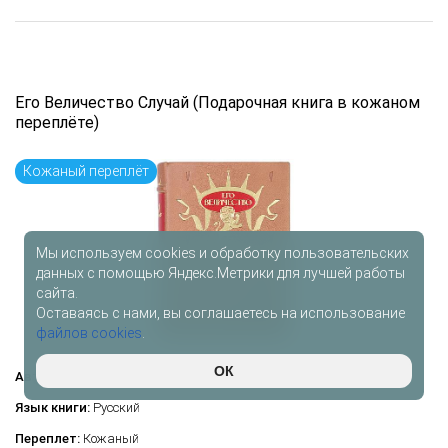
Его Величество Случай (Подарочная книга в кожаном
переплёте)
Кожаный переплёт
Мы используем cookies и обработку пользовательских
данных с помощью Яндекс.Метрики для лучшей работы
сайта.
Оставаясь с нами, вы соглашаетесь на использование
файлов cookies
.
ОК
Автор:
—
Язык книги:
Русский
Переплет:
Кожаный