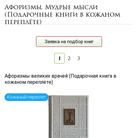
Афоризмы. Мудрые мысли
Цена руб.
(Подарочные книги в кожаном
от
до
переплёте)
Автор
Заявка на подбор книг
Язык книги
...
1
2
3
Афоризмы великих врачей (Подарочная книга в
кожаном переплёте)
по названию
по цене
по дате поступления (новинки)
Сбросить фильтр
Кожаный переплёт