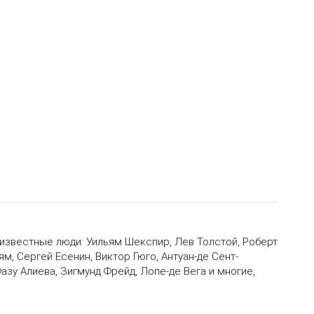
я известные люди: Уильям Шекспир, Лев Толстой, Роберт
м, Сергей Есенин, Виктор Гюго, Антуан-де Сент-
зу Алиева, Зигмунд Фрейд, Лопе-де Вега и многие,