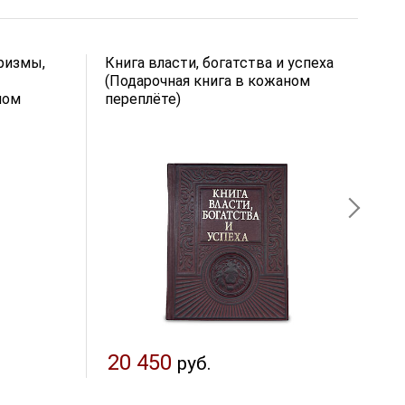
ризмы,
Книга власти, богатства и успеха
Л
(Подарочная книга в кожаном
З
ном
переплёте)
к
20 450
руб.