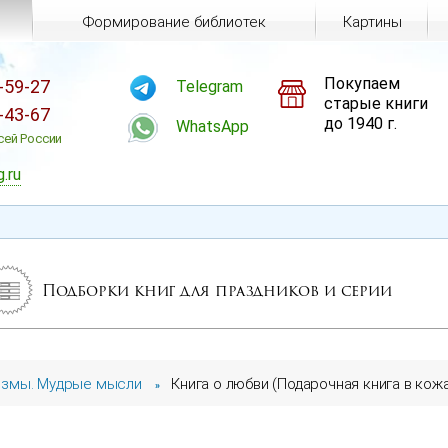
Формирование библиотек
Картины
Покупаем
-59-27
Telegram
старые книги
-43-67
до 1940 г.
WhatsApp
сей России
g.ru
Подборки книг для праздников и серии
змы. Мудрые мысли
Книга о любви (Подарочная книга в кож
»