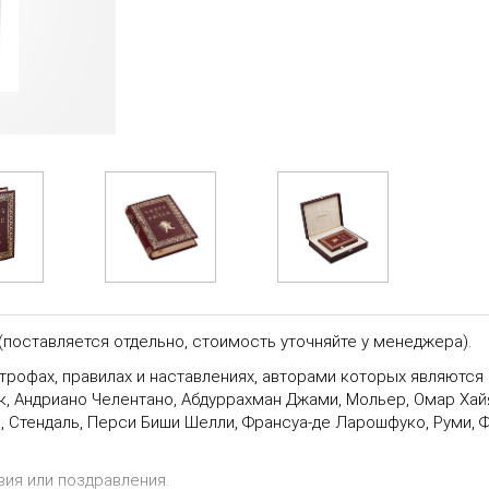
(
поставляется отдельно, стоимость уточняйте у менеджера).
строфах, правилах и наставлениях, авторами которых являютс
к, Андриано Челентано, Абдуррахман Джами, Мольер, Омар Хайя
Стендаль, Перси Биши Шелли, Франсуа-де Ларошфуко, Руми, Фа
вия или поздравления.