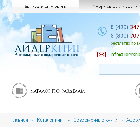
Антикварные книги
Современные книги
8 (499)
347
8 (800)
707
лидер
книг
бесплатно по в
info@liderkni
Антикварные и подарочные книги
Каталог по разделам
Главная
Каталог книг
Современные книги
Афори
»
»
»