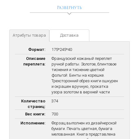
своих личных принципов и взглядов.
Развернуть
«
Алкоголь в малых дозах безвреден в любом количестве
»
Михаил Жванецкий
«
В самовластный монархиях короли могут делать всяческое зло,
какое только пожелают; в монархиях конституционных они даже
Атрибуты товара
Доставка
не могут делать добро
» Маркиза де Помпадур
«
Случается так, что дружба и любовь с самого начала берут
Формат:
175*245*40
слишком высокую ноту. Это плохой признак. Счастье только там,
Описание
Французский кожаный переплет
где естественность
» Андре Моруа
переплета:
ручной работы. Золотое, блинтовое
«
В недруге стрела, что во пне, а в друге, что во мне
» русская
тиснения и тиснение цветной
поговорка
фольгой. Бинты на корешке.
Трехсторонний обрез книги ошкурен
«
Если сколько голов – столько умов, то сколько сердец –
и окрашен вручную, прокатка
столько родов любви
» Лев Толстой
узора золотом в верхней части
«
Смех – неплохое начало для дружбы, и смехом же хорошо ее
Количество
374
закончить
» Оскар Уайльд
страниц:
Вес книги:
700
Исполнение:
Форзац выполнен из дизайнерской
бумаги. Печать цветная, бумага
мелованная. Книга представлена