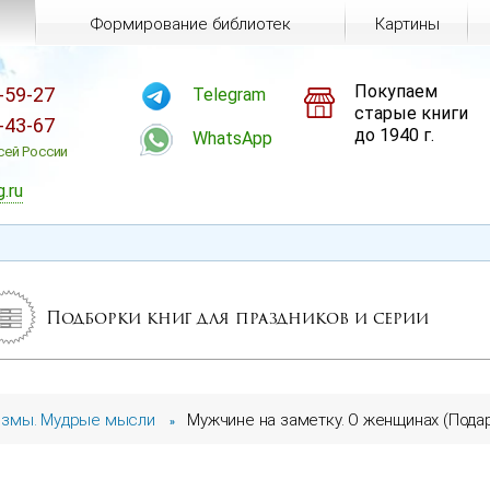
Формирование библиотек
Картины
Покупаем
-59-27
Telegram
старые книги
-43-67
до 1940 г.
WhatsApp
сей России
g.ru
Подборки книг для праздников и серии
змы. Мудрые мысли
Мужчине на заметку. О женщинах (Пода
»