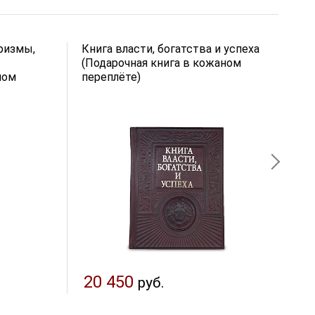
ризмы,
Книга власти, богатства и успеха
Л
(Подарочная книга в кожаном
З
ном
переплёте)
к
20 450
руб.