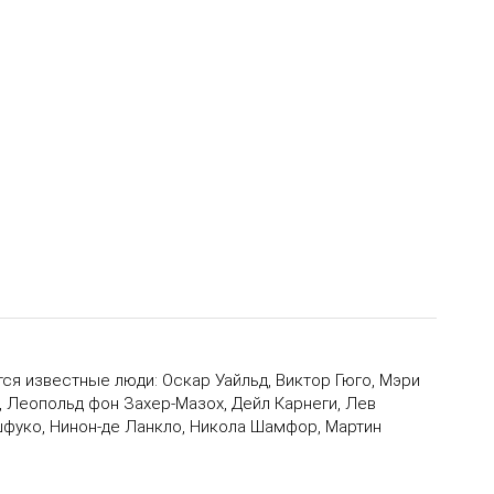
тся известные люди: Оскар Уайльд, Виктор Гюго, Мэри
, Леопольд фон Захер-Мазох, Дейл Карнеги, Лев
ошфуко, Нинон-де Ланкло, Никола Шамфор, Мартин