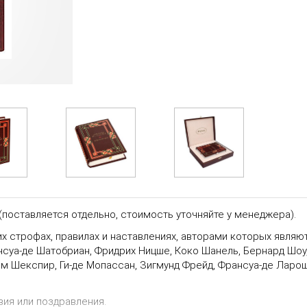
(
поставляется отдельно, стоимость уточняйте у менеджера).
х строфах, правилах и наставлениях, авторами которых являю
ансуа-де Шатобриан, Фридрих Ницше, Коко Шанель, Бернард Шоу
ьям Шекспир, Ги-де Мопассан, Зигмунд Фрейд, Франсуа-де Лар
вия или поздравления.