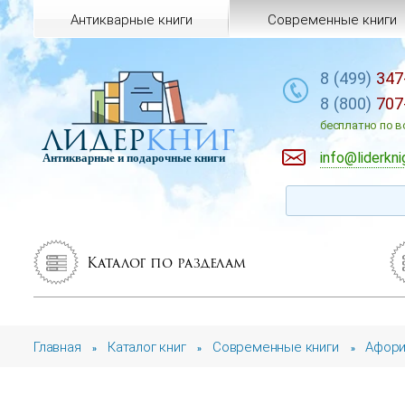
Антикварные книги
Современные книги
8 (499)
347
8 (800)
707
лидер
книг
бесплатно по в
info@liderkni
Антикварные и подарочные книги
Каталог по разделам
Главная
Каталог книг
Современные книги
Афори
»
»
»