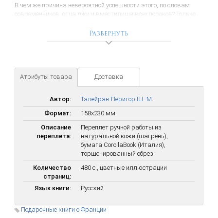
В чем же причина невероятной успешности этого, по словам
современников, отца лжи и вместилища всех пороков? Только
ли в невероятной интуиции, беспринципности и жадности, как
это следует из устоявшихся представлений о нем как о
Развернуть
политическом оборотне и лукавом царедворце? Не все так
просто! Недаром Талейран предлагал опасаться первых
порывов души как самых благородных. Быть может, именно
поэтому его воспоминания местами напоминают авантюрно-
приключенческий роман о мушкетерах и гвардейцах
Атрибуты товара
Доставка
кардинала.
Автор:
Талейран-Перигор Ш.-М.
Формат:
158х230 мм
Описание
Переплет ручной работы из
переплета:
натуральной кожи (шагрень),
бумага CorollaBook (Италия),
торшонированный обрез
Количество
480 с., цветные иллюстрации
страниц:
Язык книги:
Русский
Подарочные книги о Франции