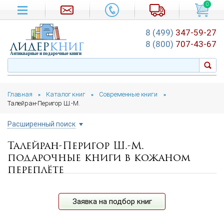
0
8 (499)
347-59-27
лидер
книг
8 (800)
707-43-67
Антикварные и подарочные книги
Главная
Каталог книг
Современные книги
»
»
»
Талейран-Перигор Ш.-М.
Расширенный поиск
Талейран-Перигор Ш.-М.
Цена руб.
подарочные книги в кожаном
от
до
переплёте
Автор
Заявка на подбор книг
Подборка
...