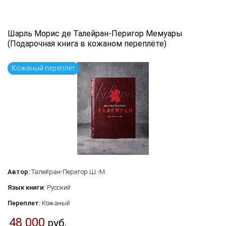
Язык книги
...
Шарль Морис де Талейран-Перигор Мемуары
(Подарочная книга в кожаном переплёте)
Кожаный переплёт
по названию
по цене
по дате поступления (новинки)
Сбросить фильтр
Автор:
Талейран-Перигор Ш.-М.
Язык книги:
Русский
Переплет:
Кожаный
48 000
руб.