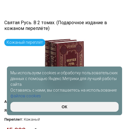
Святая Русь. В 2 томах. (Подарочное издание в
кожаном переплёте)
Кожаный переплёт
Мы используем cookies и обработку пользовательских
данных с помощью Яндекс.Метрики для лучшей работы
сайта.
Оставаясь с нами, вы соглашаетесь на использование
файлов cookies
.
Автор:
—
ОК
Язык книги:
Русский
Переплет:
Кожаный