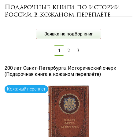
Подарочные книги по истории
Цена руб.
России в кожаном переплёте
от
до
Автор
Заявка на подбор книг
Язык книги
1
2
3
...
200 лет Санкт-Петербурга. Исторический очерк
(Подарочная книга в кожаном переплёте)
по названию
по цене
по дате поступления (новинки)
Кожаный переплёт
Сбросить фильтр