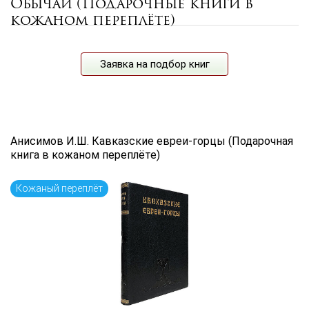
Обычаи (Подарочные книги в
Цена руб.
кожаном переплёте)
от
до
Автор
Заявка на подбор книг
Язык книги
...
Анисимов И.Ш. Кавказские евреи-горцы (Подарочная
книга в кожаном переплёте)
по названию
по цене
по дате поступления (новинки)
Кожаный переплёт
Сбросить фильтр