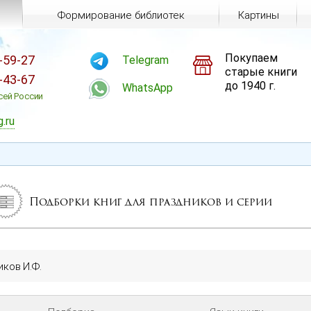
Формирование библиотек
Картины
Покупаем
-59-27
Telegram
старые книги
-43-67
до 1940 г.
WhatsApp
сей России
g.ru
Подборки книг для праздников и серии
иков И.Ф.