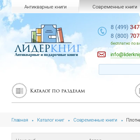
Антикварные книги
Современные книги
8 (499)
347
8 (800)
707
лидер
книг
бесплатно по в
info@liderkni
Антикварные и подарочные книги
Каталог по разделам
Главная
Каталог книг
Современные книги
Плотн
»
»
»